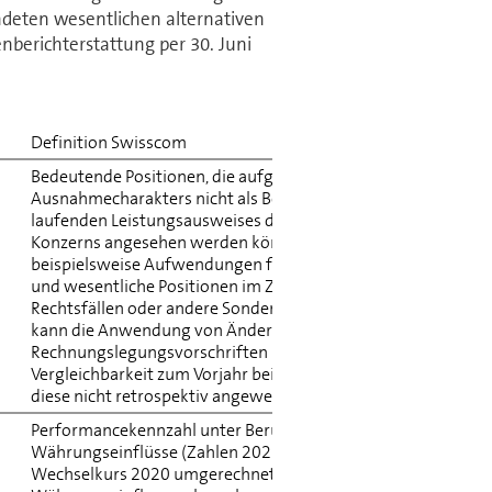
deten wesentlichen alternativen
nberichterstattung per 30. Juni
Definition Swisscom
Bedeutende Positionen, die aufgrund ihres
Ausnahmecharakters nicht als Bestandteil des
laufenden Leistungsausweises des Swisscom
Konzerns angesehen werden können,
beispielsweise Aufwendungen für Stellenabbau
und wesentliche Positionen im Zusammenhang mit
Rechtsfällen oder andere Sondereffekte. Zudem
kann die Anwendung von Änderungen in der
Rechnungslegungsvorschriften nach IFRS die
Vergleichbarkeit zum Vorjahr beinträchtigen, wenn
diese nicht retrospektiv angewendet werden.
Performancekennzahl unter Berücksichtigung der
Währungseinflüsse (Zahlen 2021 werden mit dem
Wechselkurs 2020 umgerechnet, um den