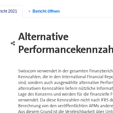
Nettoverpflichtung mit den bei Eintritt der Planä
Vorsorgevermögens und den aktuellen versiche
mit Berücksichtigung der Risk-Sharing-Eigenschaft
icht 2021
Bericht öffnen
Alternative
Performancekennzah
Swisscom verwendet in der gesamten Finanzbericht
Kennzahlen, die in den International Financial Repo
sind, sondern auch ausgewählte alternative Perf
alternativen Kennzahlen liefern nützliche Informat
Lage des Konzerns und werden für die finanzielle
verwendet. Da diese Kennzahlen nicht nach IFRS def
Berechnung von den veröffentlichten APMs ander
Aus diesem Grund ist die Vergleichbarkeit über 