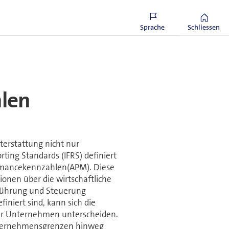
nderung aktuellen Marktwerten des
rungsmathematischen Annahmen
en.
Sprache
Schliessen
len
erstattung nicht nur
rting Standards (IFRS) definiert
ormancekennzahlen(APM). Diese
ionen über die wirtschaftliche
 Führung und Steuerung
iniert sind, kann sich die
er Unternehmen unterscheiden.
Unternehmensgrenzen hinweg