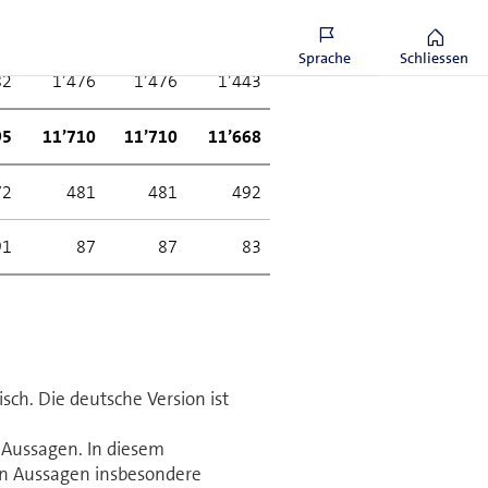
09
6’370
6’370
6’378
6’368
6’358
13
10’234
10’234
10’225
10’199
10’182
Sprache
Schliessen
82
1’476
1’476
1’443
1’405
1’386
95
11’710
11’710
11’668
11’604
11’568
72
481
481
492
502
509
91
87
87
83
79
75
sch. Die deutsche Version ist
 Aussagen. In diesem
en Aussagen insbesondere