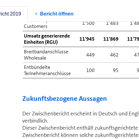
Mobilfunkanschlüsse
6’451
6’434
6’4
RGU Privatkunden
10’445
10’386
10’3
icht 2019
Bericht öffnen
RGU Enterprise
1’500
1’483
1’4
Customers
Umsatz generierende
11’945
11’869
11’7
Einheiten (RGU)
Breit­band­anschlüsse
449
462
4
Wholesale
Entbündelte
100
95
Teilnehmeranschlüsse
Zukunftsbezogene Aussagen
Der Zwischenbericht erscheint in Deutsch und Engli
verbindlich.
Dieser Zwischenbericht enthält zukunftsgerichtete
Zwischenbericht können solche zukunftsgerichtet