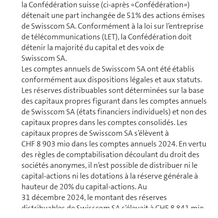
la Confédération suisse (ci-après «Confédération»)
détenait une part inchangée de 51% des actions émises
de Swisscom SA. Confor­mé­ment à la loi sur l’en­tre­prise
de té­lé­com­mu­ni­ca­tions (LET), la Confédération doit
détenir la majorité du capital et des voix de
Swisscom SA.
Les comptes annuels de Swisscom SA ont été établis
conformément aux dis­po­si­tions légales et aux statuts.
Les réserves distribuables sont déterminées sur la base
des capitaux propres figurant dans les comptes annuels
de Swisscom SA (états fi­nan­ciers in­di­vi­duels) et non des
capitaux propres dans les comptes conso­li­dés. Les
capitaux propres de Swisscom SA s’élèvent à
CHF 8 903 mio dans les comptes annuels 2024. En vertu
des règles de comp­ta­bi­li­sa­tion découlant du droit des
sociétés anonymes, il n’est possible de distribuer ni le
capital-actions ni les dotations à la réserve gé­né­rale à
hauteur de 20% du capital-actions. Au
31 décembre 2024, le montant des réserves
distribuables de Swisscom SA s’élevait à CHF 8 841 mio.