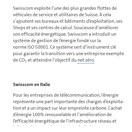
Swisscom exploite l’une des plus grandes flottes de
véhicules de service et utilitaires de Suisse. À cela
s’ajoutent ses bureaux et bâtiments d’ex­ploi­ta­tion, ses
Shops et ses centres de calcul. Soucieuse d’améliorer
son efficacité énergétique, Swisscom a introduit un
système de gestion de l’énergie fondé sur la
norme ISO 50001. Ce système sert d’instrument clé
pour garantir la transition vers une en­tre­prise exempte
de CO
et atteindre l’objectif du
net zéro
.
2
Swisscom en Italie
Pour les en­tre­prises de té­lé­com­mu­ni­ca­tion, l’énergie
représente une part importante des charges d’ex­ploi­ta­
tion et a un impact sur leur empreinte carbone. L’achat
d’énergie 100% renouvelable et l’amélioration de
l’efficacité énergétique de l’in­fra­struc­ture réseau et
informatique sont hautement prioritaires pour