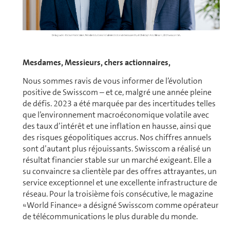
Mesdames, Messieurs, chers ac­tion­naires,
Nous sommes ravis de vous informer de l’évolution
positive de Swisscom – et ce, malgré une année pleine
de défis. 2023 a été marquée par des incertitudes telles
que l’en­vi­ron­ne­ment macroéconomique volatile avec
des taux d’intérêt et une inflation en hausse, ainsi que
des risques géopo­li­tiques accrus. Nos chiffres annuels
sont d’autant plus réjouissants. Swisscom a réalisé un
résultat financier stable sur un marché exigeant. Elle a
su convaincre sa clien­tèle par des offres attrayantes, un
service exceptionnel et une excellente infrastructure de
réseau. Pour la troisième fois consécutive, le magazine
«World Finance» a désigné Swisscom comme opé­ra­teur
de télé­communications le plus durable du monde.