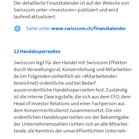
Der detaillierte Finanzkalender ist auf der Website von
Swisscom unter «Investoren» publiziert und wird
laufend aktualisiert.
Siehe unter
www.swisscom.ch/finanzkalender
12 Handelssperrzeiten
Swisscom legt für den Handel mit Swisscom Effekten
durch Ver­wal­tungs­rat, Konzernleitung und Mit­ar­bei­ten­
de (im Folgenden einheitlich als «Mit­ar­bei­ten­de»
bezeichnet) ordentliche und bei Bedarf
ausserordentliche Handelssperrzeiten fest. Zuständig
ist die interne Clearingstelle, die sich aus dem CFO, dem
Head of Investor Relations und einer Fachperson aus
dem Konzernrechtsdienst zusammensetzt. Die vier
ordentlichen Handelssperrzeiten vor der Bekanntgabe
der Un­ter­neh­menszahlen richten sich an alle Mit­ar­bei­
ten­de, die Kenntnis der unveröffent­lichten Un­ter­neh­
menszahlen erhalten. Die Clearingstelle führt eine