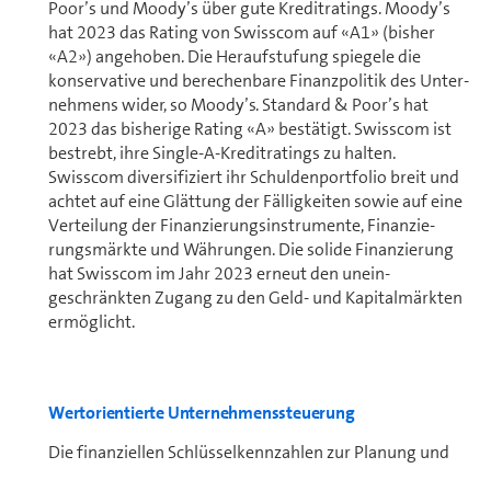
Poor’s und Moody’s über gute Kreditratings. Moody’s
hat 2023 das Rating von Swisscom auf «A1» (bisher
«A2») angehoben. Die Heraufstufung spiegele die
konservative und berechenbare Finanzpolitik des Un­ter­
neh­mens wider, so Moody’s. Standard & Poor’s hat
2023 das bisherige Rating «A» bestätigt. Swisscom ist
bestrebt, ihre Single-A-Kreditratings zu halten.
Swisscom diversifiziert ihr Schul­den­port­fo­lio breit und
achtet auf eine Glättung der Fälligkeiten sowie auf eine
Verteilung der Fi­nan­zie­rungs­in­stru­men­te, Fi­nan­zie­
rungs­märk­te und Währungen. Die solide Finan­zierung
hat Swisscom im Jahr 2023 erneut den unein­
geschränkten Zugang zu den Geld- und Kapitalmärkten
ermöglicht.
Wertorientierte Un­ter­neh­mens­steuerung
Die finanziellen Schlüsselkennzahlen zur Planung und
Steuerung des ope­ra­ti­ven Geschäfts sind der Umsatz,