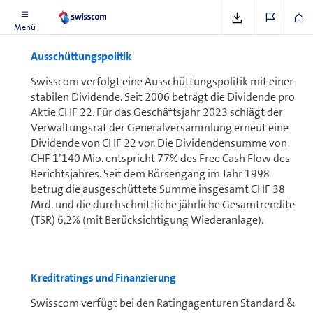
Siehe unter
www.swisscom.ch/aktienkurs
Menü
Ausschüttungspolitik
Swisscom verfolgt eine Ausschüttungspolitik mit einer
stabilen Dividende. Seit 2006 beträgt die Dividende pro
Aktie CHF 22. Für das Ge­schäfts­jahr 2023 schlägt der
Ver­wal­tungs­rat der Ge­ne­ral­ver­samm­lung erneut eine
Dividende von CHF 22 vor. Die Dividendensumme von
CHF 1’140 Mio. entspricht 77% des Free Cash Flow des
Berichts­jahres. Seit dem Börsengang im Jahr 1998
betrug die ausgeschüttete Summe insgesamt CHF 38
Mrd. und die durch­schnitt­liche jährliche Gesamtrendite
(TSR) 6,2% (mit Be­rück­sich­ti­gung Wiederanlage).
Kreditratings und Finanzierung
Swisscom verfügt bei den Ratingagenturen Standard &