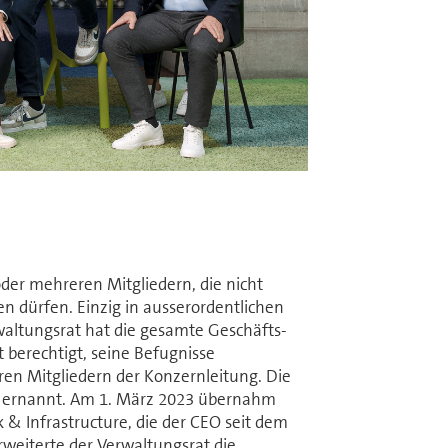
der mehreren Mitgliedern, die nicht
en dürfen. Einzig in ausserordentlichen
wal­tungs­rat hat die gesamte Ge­schäfts­
 berechtigt, seine Befugnisse
ren Mitgliedern der Konzernleitung. Die
at ernannt. Am 1. März 2023 übernahm
 & Infrastructure, die der CEO seit dem
rweiterte der Ver­wal­tungs­rat die