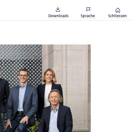
er internen Revision hat 2023 an allen
eil­ge­nom­men.
Downloads
Sprache
Schliessen