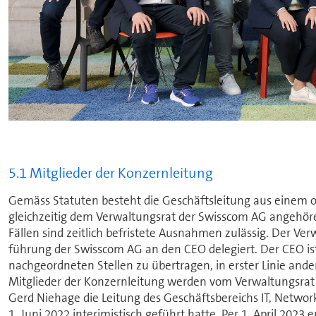
5.1 Mitglieder der Konzernleitung
Gemäss Statuten besteht die Geschäftsleitung aus einem o
gleichzeitig dem Ver­wal­tungs­rat der Swisscom AG angehör
Fällen sind zeitlich befristete Ausnahmen zulässig. Der Ver­
füh­rung der Swisscom AG an den CEO delegiert. Der CEO ist
nachgeordneten Stellen zu übertragen, in erster Linie ande
Mitglieder der Konzernleitung werden vom Ver­wal­tungs­r
Gerd Niehage die Leitung des Geschäfts­bereichs IT, Network
1. Juni 2022 interimistisch geführt hatte. Per 1. April 2023 e