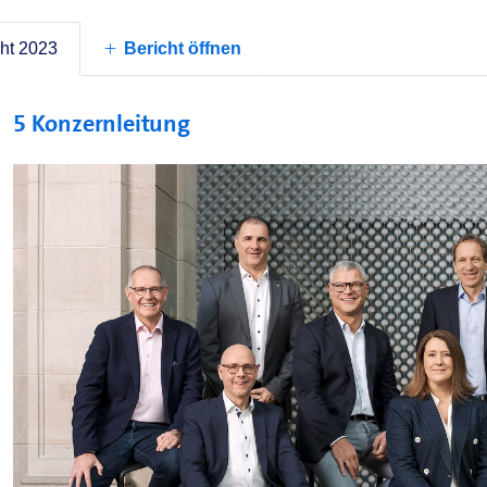
Stand der Umsetzung des Prüfplans orientiert. Der Leiter d
fünf Sitzungen des Ausschusses Revision &
ESG
Reporting t
ht 2023
Bericht öffnen
5 Konzernleitung